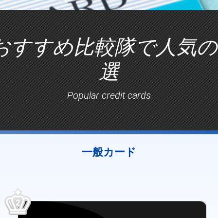
おすすめ比較隊で人気の
選
Popular credit cards
一般カード