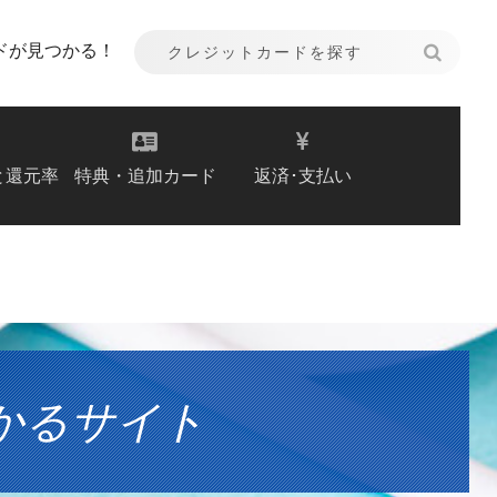
ドが見つかる！
と還元率
特典・追加カード
返済･支払い
かるサイト