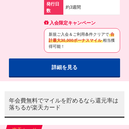
発行日
約3週間
数
入会限定キャンペーン
新規ご入会＆ご利用条件クリアで
合
計最大30,000ボーナスマイル
相当獲
得可能！
詳細を見る
年会費無料でマイルを貯めるなら還元率は
落ちるが楽天カード