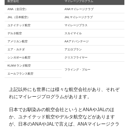
航空会社
マイレージプログラム
ANA（全日空）
ANAマイレージクラブ
JAL（日本航空）
JALマイレージクラブ
ユナイテッド航空
マイレージプラス
デルタ航空
スカイマイル
アメリカン航空
AAアドバンテージ
エア・カナダ
アエロプラン
シンガポール航空
クリスフライヤー
KLMオランダ航空
フライング・ブルー
エールフランス航空
上記以外にも世界には様々な航空会社があり、それぞ
れにマイレージプログラムがあります。
日本でお馴染みの航空会社というとANAやJALのほ
か、ユナイテッド航空やデルタ航空などがあります
が、日本のANAやJALで言えば、ANAマイレージクラ