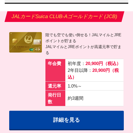
JALカードSuica CLUB-Aゴールドカード (JCB)
陸でも空でも使い倒せる！JALマイルとJRE
ポイントが貯まる
JALマイルとJREポイントが高還元率で貯ま
る
年会費
初年度：
20,900円（税込）
2年目以降：
20,900円（税
込）
還元率
1.0%～
発行日
約3週間
数
詳細を見る