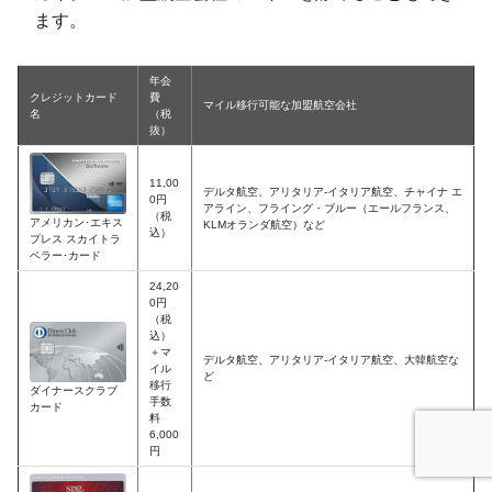
ます。
年会
クレジットカード
費
マイル移行可能な加盟航空会社
名
（税
抜）
11,00
デルタ航空、アリタリア-イタリア航空、チャイナ エ
0円
アライン、フライング・ブルー（エールフランス、
（税
アメリカン･エキス
KLMオランダ航空）など
込）
プレス スカイトラ
ベラー･カード
24,20
0円
（税
込）
＋マ
デルタ航空、アリタリア-イタリア航空、大韓航空な
イル
ど
移行
ダイナースクラブ
手数
カード
料
6,000
円