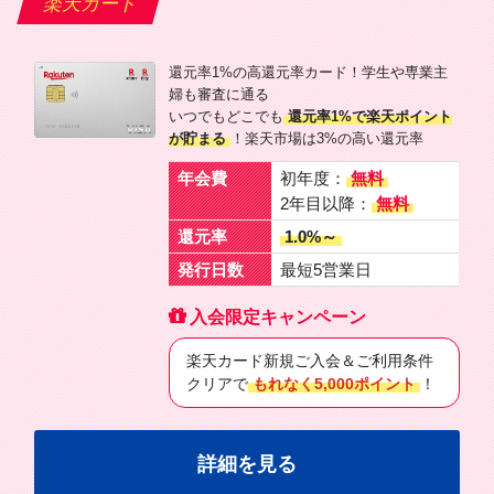
楽天カード
還元率1%の高還元率カード！学生や専業主
婦も審査に通る
いつでもどこでも
還元率1%で楽天ポイント
が貯まる
！楽天市場は3%の高い還元率
年会費
初年度：
無料
2年目以降：
無料
還元率
1.0%～
発行日数
最短5営業日
入会限定キャンペーン
楽天カード新規ご入会＆ご利用条件
クリアで
もれなく5,000ポイント
！
詳細を見る