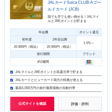
JALカードSuica CLUB-Aゴー
ルドカード (JCB)
陸でも空でも使い倒せる！JALマイ
ルとJREポイントが貯まる
年会費
ポイント還元
初年度
2年目以降
1.0%～
20,900円（税込）
20,900円（税込）
発行期間
ブランド
約3週間
JALマイルとJREポイントが高還元率で貯まる
JALカードとビューカード両方の特典が使える
最高5,000万円の旅行傷害保険が自動付帯
公式サイトを確認
評価・評判