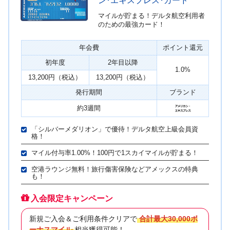
ン･エキスプレス･カード
マイルが貯まる！デルタ航空利用者
のための最強カード！
年会費
ポイント還元
初年度
2年目以降
1.0%
13,200円（税込）
13,200円（税込）
発行期間
ブランド
約3週間
「シルバーメダリオン」で優待！デルタ航空上級会員資
格！
マイル付与率1.00%！100円で1スカイマイルが貯まる！
空港ラウンジ無料！旅行傷害保険などアメックスの特典
も！
入会限定キャンペーン
新規ご入会＆ご利用条件クリアで
合計最大30,000ボ
ーナスマイル
相当獲得可能！