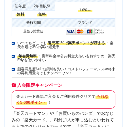
初年度
2年目以降
1.0%～
無料
無料
発行期間
ブランド
最短5営業日
いつでもどこでも
還元率1%で楽天ポイントが貯まる
！楽
天市場は3%の高い還元率
年会費無料
！携帯料金や公共料金支払いもおすすめ！楽天
Edyも使いやすい
顧客満足度№1で評判も良い！コストパフォーマンスや将来
の再利用意向でもナンバーワン！
入会限定キャンペーン
楽天カード新規ご入会＆ご利用条件クリアで
もれな
く5,000ポイント
！
「楽天カードマン」や「お買いものパンダ」でおなじ
みの『楽天カード』。8秒に1人が申し込むといわれて
る人気のクレジットカードです。『楽天カード』は