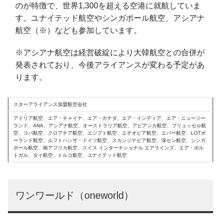
のが特徴で、世界1,300を超える空港に就航していま
す。ユナイテッド航空やシンガポール航空、アシアナ
航空（※）なども参加しています。
※アシアナ航空は経営破綻により大韓航空との合併が
発表されており、今後アライアンスが変わる予定があ
ります。
スターアライアンス加盟航空会社
アドリア航空、エア・チャイナ、エア・カナダ、エア・インディア、エア・ニュージー
ランド、ANA、アシアナ航空、オーストラリア航空、アビアンカ航空、ブリュッセル航
空、コパ航空、クロアチア航空、エジプト航空、エチオピア航空、エバー航空、LOTポ
ーランド航空、ルフトハンザ・ドイツ航空、スカンジナビア航空、深セン航空、シンガ
ポール航空、南アフリカ航空、スイス インターナショナル エアラインズ、エア・ポル
トガル、タイ航空、トルコ航空、ユナイテッド航空
ワンワールド（oneworld）