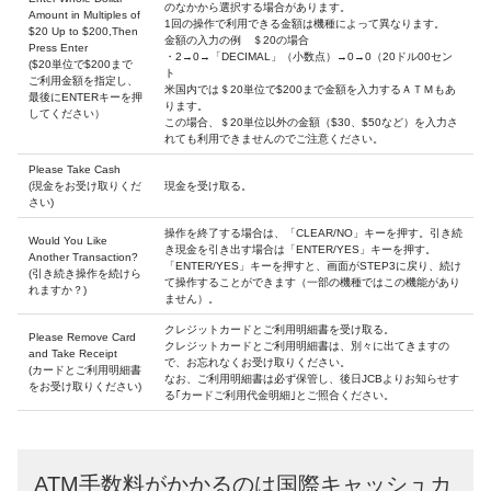
のなかから選択する場合があります。
Amount in Multiples of
1回の操作で利用できる金額は機種によって異なります。
$20 Up to $200,Then
金額の入力の例 ＄20の場合
Press Enter
・2→0→「DECIMAL」（小数点）→0→0（20ドル00セン
($20単位で$200まで
ト
ご利用金額を指定し、
米国内では＄20単位で$200まで金額を入力するＡＴＭもあ
最後にENTERキーを押
ります。
してください）
この場合、＄20単位以外の金額（$30、$50など）を入力さ
れても利用できませんのでご注意ください。
Please Take Cash
(現金をお受け取りくだ
現金を受け取る。
さい)
操作を終了する場合は、「CLEAR/NO」キーを押す。引き続
Would You Like
き現金を引き出す場合は「ENTER/YES」キーを押す。
Another Transaction?
「ENTER/YES」キーを押すと、画面がSTEP3に戻り、続け
(引き続き操作を続けら
て操作することができます（一部の機種ではこの機能があり
れますか？)
ません）。
クレジットカードとご利用明細書を受け取る。
Please Remove Card
クレジットカードとご利用明細書は、別々に出てきますの
and Take Receipt
で、お忘れなくお受け取りください。
(カードとご利用明細書
なお、ご利用明細書は必ず保管し、後日JCBよりお知らせす
をお受け取りください)
る｢カードご利用代金明細｣とご照合ください。
ATM手数料がかかるのは国際キャッシュカ