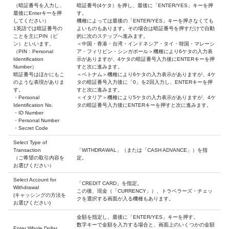
（暗証番号を入力し、
暗証番号(4ケタ）を押し、最後に「ENTER/YES」キーを押
最後にEnterキーを押
す。
してください）
機種によっては最後の「ENTER/YES」キーを押さなくても
1英語では暗証番号の
よいものもあります。その場合は暗証番号を押すだけで自動
ことを主にPIN（ピ
的に次のステップへ進みます。
ン）といいます。
＜中国・香港・台湾・インドネシア・タイ・韓国・マレーシ
（PIN：Personal
ア・フィリピン・シンガポール＞機種により6ケタの入力表
Identification
示がありますが、4ケタの暗証番号入力後にENTERキーを押
Number）
すと次に進みます。
暗証番号はほかにもこ
＜ベトナム＞機種により6ケタの入力表示がありますが、4ケ
のような表現がありま
タの暗証番号入力後に「0」を2回入力し、ENTERキーを押
す。
すと次に進みます。
・Personal
＜イタリア＞機種により5ケタの入力表示がありますが、4ケ
Identification No.
タの暗証番号入力後にENTERキーを押すと次に進みます。
・ID Number
・Personal Number
・Secret Code
Select Type of
Transaction
「WITHDRAWAL」（または「CASH ADVANCE」）を指
（ご希望の取引内容を
定。
お選びください）
Select Account for
「CREDIT CARD」を指定。
Withdrawal
この後、現金（「CURRENCY」）、トラベラーズ・チェッ
(キャッシングの方法を
クを選択する画面が入る機種もあります。
お選びください)
金額を指定し、最後に「ENTER/YES」キーを押す。
数字キーで金額を入力する場合と、画面上のいくつかの金額
Enter Whole Dollar