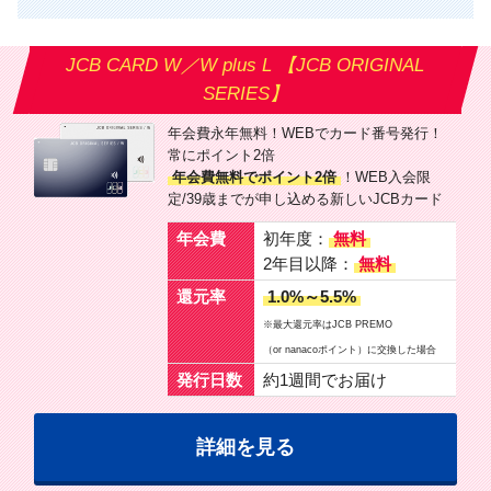
JCB CARD W／W plus L 【JCB ORIGINAL
SERIES】
年会費永年無料！WEBでカード番号発行！
常にポイント2倍
年会費無料でポイント2倍
！WEB入会限
定/39歳までが申し込める新しいJCBカード
年会費
初年度：
無料
2年目以降：
無料
還元率
1.0%～5.5%
※最大還元率はJCB PREMO
（or nanacoポイント）に交換した場合
発行日数
約1週間でお届け
詳細を見る