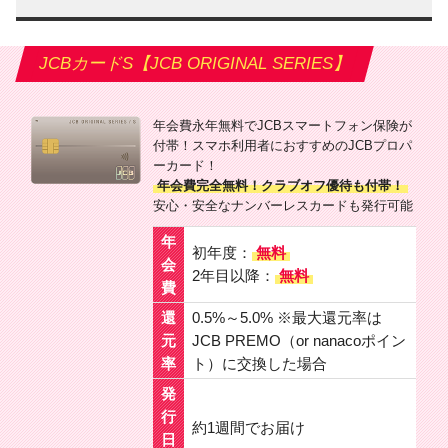
JCBカードS【JCB ORIGINAL SERIES】
年会費永年無料でJCBスマートフォン保険が
付帯！スマホ利用者におすすめのJCBプロパ
ーカード！
年会費完全無料！クラブオフ優待も付帯！
安心・安全なナンバーレスカードも発行可能
年
初年度：
無料
会
2年目以降：
無料
費
還
0.5%～5.0% ※最大還元率は
元
JCB PREMO（or nanacoポイン
率
ト）に交換した場合
発
行
約1週間でお届け
日