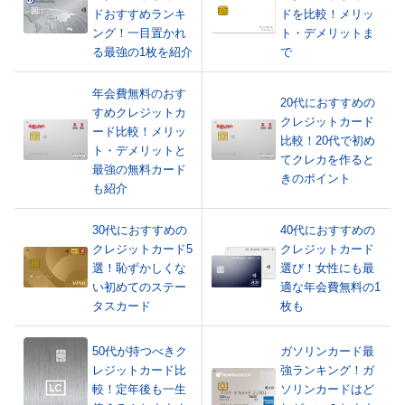
ドおすすめランキ
ドを比較！メリッ
ング！一目置かれ
ト・デメリットま
る最強の1枚を紹介
で
年会費無料のおす
20代におすすめの
すめクレジットカ
クレジットカード
ード比較！メリッ
比較！20代で初め
ト・デメリットと
てクレカを作ると
最強の無料カード
きのポイント
も紹介
30代におすすめの
40代におすすめの
クレジットカード5
クレジットカード
選！恥ずかしくな
選び！女性にも最
い初めてのステー
適な年会費無料の1
タスカード
枚も
50代が持つべきク
ガソリンカード最
レジットカード比
強ランキング！ガ
較！定年後も一生
ソリンカードはど