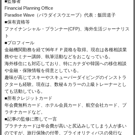
■監修者
Financial Planning Office
Paradise Wave（パラダイスウエーブ）代表：飯田道子
■保有資格等
ファイナンシャル・プランナー(CFP)、海外生活ジャーナリス
ト
■プロフィール
金融機関勤務を経て96年ＦＰ資格を取得。現在は各種相談業
務やセミナー講師、執筆活動などをおこなっている。
海外移住にも対応しており、特にカナダや韓国への移住相談
や金融・保険情報を得意としている。
趣味が高じてスキーやスキューバーダイビングのインストラ
クターも経験。現在は、数秘＆カラーの上級トレーナーとし
ても活動している。
■所有クレジットカード
年会費無料カード、ホテル会員カード、航空会社カード、プ
ラチナカードなど。
■記事の監修に際して一言
プラチナカードは年会費が高いと尻込みしてしまう人が多い
のですが、旅行保険の付帯、プライオリティパスの発行な