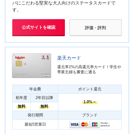
パにこだわる堅実な大人向けのステータスカードで
す。
公式サイトを確認
評価・評判
楽天カード
還元率1%の高還元率カード！学生や
専業主婦も審査に通る
年会費
ポイント還元
初年度
2年目以降
1.0%～
無料
無料
発行期間
ブランド
最短5営業日