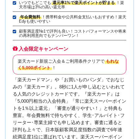
いつでもどこでも
還元率1%で楽天ポイントが貯まる
！楽
天市場は3%の高い還元率
年会費無料
！携帯料金や公共料金支払いもおすすめ！楽天
Edyも使いやすい
顧客満足度№1で評判も良い！コストパフォーマンスや将来
の再利用意向でもナンバーワン！
入会限定キャンペーン
楽天カード新規ご入会＆ご利用条件クリアで
もれな
く5,000ポイント
！
「楽天カードマン」や「お買いものパンダ」でおなじ
みの『楽天カード』。8秒に1人が申し込むといわれて
る人気のクレジットカードです。『楽天カード』は
「5,000円相当の入会特典」「常に楽天スーパーポイン
トを1％以上還元」「審査が通りやすい！」と特典も
豊富。年会費無料で持ちやすく、学生･アルバイト･フ
リーター･専業主婦でも申し込めます。審査に通ると
評判も上々で、日本版顧客満足度指数の調査で6年連
続満足度1位に選ばれています。楽天スーパーポイン