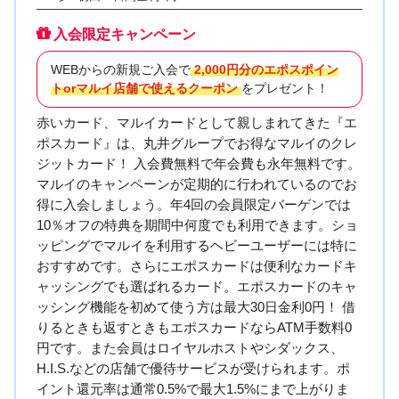
入会限定キャンペーン
WEBからの新規ご入会で
2,000円分のエポスポイン
トorマルイ店舗で使えるクーポン
をプレゼント！
赤いカード、マルイカードとして親しまれてきた『エ
ポスカード』は、丸井グループでお得なマルイのクレ
ジットカード！ 入会費無料で年会費も永年無料です。
マルイのキャンペーンが定期的に行われているのでお
得に入会しましょう。年4回の会員限定バーゲンでは
10％オフの特典を期間中何度でも利用できます。ショ
ッピングでマルイを利用するヘビーユーザーには特に
おすすめです。さらにエポスカードは便利なカードキ
ャッシングでも選ばれるカード。エポスカードのキャ
ッシング機能を初めて使う方は最大30日金利0円！ 借
りるときも返すときもエポスカードならATM手数料0
円です。また会員はロイヤルホストやシダックス、
H.I.S.などの店舗で優待サービスが受けられます。ポ
イント還元率は通常0.5%で最大1.5%にまで上がりま