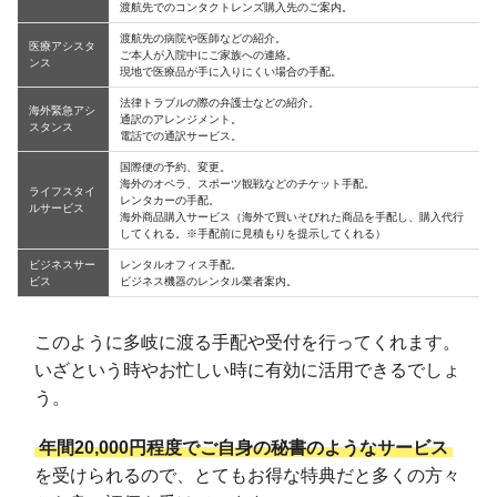
渡航先でのコンタクトレンズ購入先のご案内。
渡航先の病院や医師などの紹介。
医療アシスタ
ご本人が入院中にご家族への連絡。
ンス
現地で医療品が手に入りにくい場合の手配。
法律トラブルの際の弁護士などの紹介。
海外緊急アシ
通訳のアレンジメント。
スタンス
電話での通訳サービス。
国際便の予約、変更。
海外のオペラ、スポーツ観戦などのチケット手配。
ライフスタイ
レンタカーの手配。
ルサービス
海外商品購入サービス（海外で買いそびれた商品を手配し、購入代行
してくれる。※手配前に見積もりを提示してくれる）
ビジネスサー
レンタルオフィス手配。
ビス
ビジネス機器のレンタル業者案内。
このように多岐に渡る手配や受付を行ってくれます。
いざという時やお忙しい時に有効に活用できるでしょ
う。
年間20,000円程度でご自身の秘書のようなサービス
を受けられるので、とてもお得な特典だと多くの方々