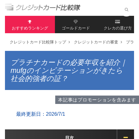
おすすめランキング
ゴールドカード
クレカの選び方
クレジットカード比較隊トップ
クレジットカードの審査
プラチ
プラチナカードの必要年収を紹介｜
mufgのインビテーションがきたら
社会的強者の証？
本記事はプロモーションを含みます
最終更新日：2026/7/1
目次