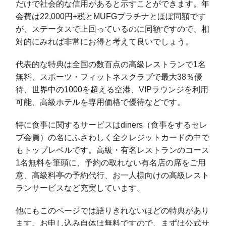
だけで社会的な信用があると示すことができます。年
会費は22,000円+税とMUFGプラチナとほぼ同額です
が、ステータスで上回っているのに同額ですので、相
対的にみれば非常にお得と考えて良いでしょう。
代表的な特典は全国の数百点の高級レストランで1名
無料、スポーツ・フィットネスクラブで最大38％優
待、世界中の1000を超える空港、VIPラウンジを利用
可能、高級ホテルを専用価格で優待などです。
特に食事に関するサービスはdiners（食事をするセレ
ブ会員）の名にふさわしく全クレジットカードの中で
もトップレベルです。高級・有名レストランのコース
1名無料を筆頭に、予約の取れない有名店の席をご用
意、高級料亭の予約代行、お一人様向けの高級レスト
ランサービスなど充実しています。
他にもこのページでは語りきれないほどの特典があり
ます。お申し込み自体は無料ですので、まずは公式サ