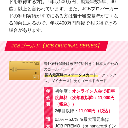
ドを取得する方は「年収500万円、勤続年数5年、30
歳」以上と言われています。また、JCBプロパーカー
ドの利用実績がすでにある方は若干審査基準が甘くな
る傾向にあるので、年収400万円前後でも取得できる
場合があります。
JCBゴールド【JCB ORIGINAL SERIES】
海外旅行保険は家族特約付き！日本人のため
のゴールドカード
国内最高峰のステータスカード
！アメック
ス、ダイナースに次ぐゴールドカード
年
初年度：
オンライン入会で初年
会
度無料（次年度以降：11,000円
費
（税込））
2年目以降：
11,000円（税込）
還
0.5%～5.0% ※最大還元率は
元
JCB PREMO（or nanacoポイン