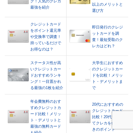
グ！人気のクレカ
以上のメリットと
最強を紹介
選び方
クレジットカード
即日発行のクレジ
をポイント還元率
ットカードを調
や交換率で調査！
査！最短受取のク
持っているだけで
レカはどれ？
お得なのは？
ステータス性が高
大学生におすすめ
いクレジットカー
のクレジットカー
ドおすすめランキ
ドを比較！メリッ
ング！一目置かれ
ト・デメリットま
る最強の1枚を紹介
で
年会費無料のおす
20代におすすめの
すめクレジットカ
クレジットカード
ード比較！メリッ
比較！20代で初め
ト・デメリットと
てクレカを作ると
最強の無料カード
きのポイント
も紹介