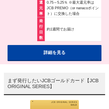
還
0.75～5.25％ ※最大還元率は
元
JCB PREMO（or nanacoポイン
率
ト）に交換した場合
発
行
約1週間でお届け
日
数
詳細を見る
まず発行したいJCBゴールドカード【JCB
ORIGINAL SERIES】