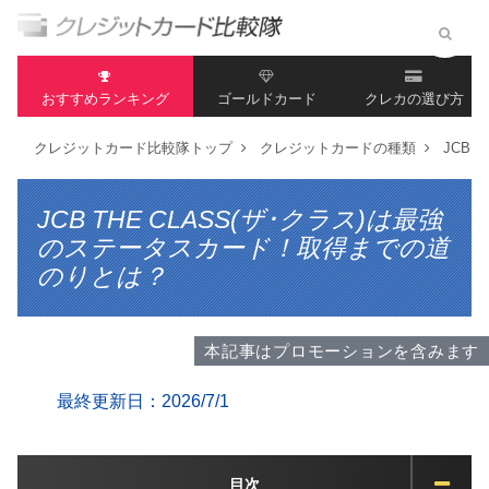
おすすめランキング
ゴールドカード
クレカの選び方
クレジットカード比較隊トップ
クレジットカードの種類
JCB 
JCB THE CLASS(ザ･クラス)は最強
のステータスカード！取得までの道
のりとは？
本記事はプロモーションを含みます
最終更新日：2026/7/1
目次