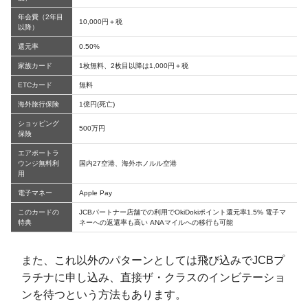
年会費（2年目
10,000円＋税
以降）
還元率
0.50%
家族カード
1枚無料、2枚目以降は1,000円＋税
ETCカード
無料
海外旅行保険
1億円(死亡)
ショッピング
500万円
保険
エアポートラ
ウンジ無料利
国内27空港、海外ホノルル空港
用
電子マネー
Apple Pay
このカードの
JCBパートナー店舗での利用でOkiDokiポイント還元率1.5% 電子マ
特典
ネーへの返還率も高い ANAマイルへの移行も可能
また、これ以外のパターンとしては飛び込みでJCBプ
ラチナに申し込み、直接ザ・クラスのインビテーショ
ンを待つという方法もあります。