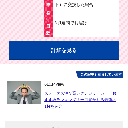
率
ト）に交換した場合
発
行
約1週間でお届け
日
数
詳細を見る
この記事も読まれています
61914
view
ステータス性が高いクレジットカードお
すすめランキング！一目置かれる最強の
1枚を紹介