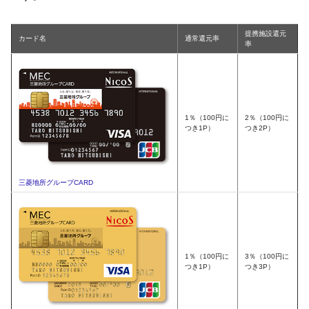
提携施設還元
カード名
通常還元率
率
1％（100円に
2％（100円に
つき1P）
つき2P）
三菱地所グループCARD
1％（100円に
3％（100円に
つき1P）
つき3P）