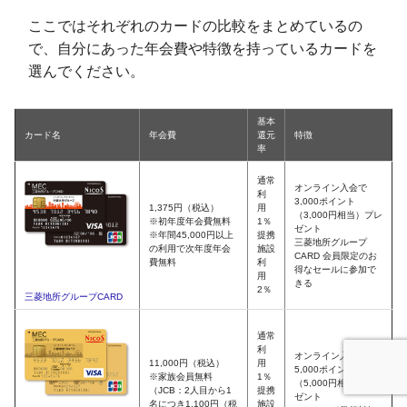
ここではそれぞれのカードの比較をまとめているの
で、自分にあった年会費や特徴を持っているカードを
選んでください。
基本
カード名
年会費
還元
特徴
率
通常
オンライン入会で
利
3,000ポイント
1,375円（税込）
用
（3,000円相当）プレ
※初年度年会費無料
1％
ゼント
※年間45,000円以上
提携
三菱地所グループ
の利用で次年度年会
施設
CARD 会員限定のお
費無料
利
得なセールに参加で
用
きる
2％
三菱地所グループCARD
通常
利
オンライン入会で
11,000円（税込）
用
5,000ポイント
※家族会員無料
1％
（5,000円相当）プレ
（JCB：2人目から1
提携
ゼント
名につき1,100円（税
施設