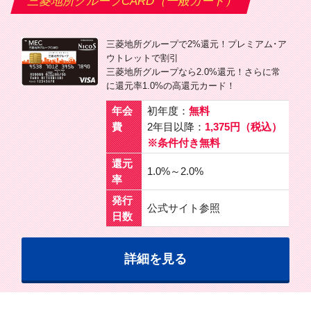
三菱地所グループCARD（一般カード）
三菱地所グループで2%還元！プレミアム･ア
ウトレットで割引
三菱地所グループなら2.0%還元！さらに常
に還元率1.0%の高還元カード！
年会
初年度：
無料
費
2年目以降：
1,375円（税込）
※条件付き無料
還元
1.0%～2.0%
率
発行
公式サイト参照
日数
詳細を見る