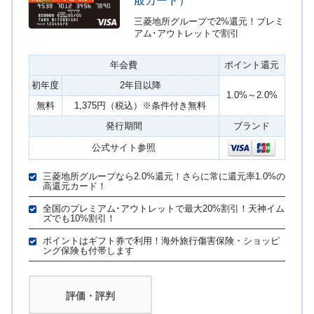
般カード）
三菱地所グループで2%還元！プレミ
アム･アウトレットで割引
年会費
ポイント還元
初年度
2年目以降
1.0%～2.0%
無料
1,375円（税込）※条件付き無料
発行期間
ブランド
公式サイト参照
三菱地所グループなら2.0%還元！さらに常に還元率1.0%の
高還元カード！
全国のプレミアム･アウトレットで最大20%割引！天神イム
ズでも10%割引！
ポイントはギフト券で利用！海外旅行傷害保険・ショッピ
ング保険も付帯します
評価・評判