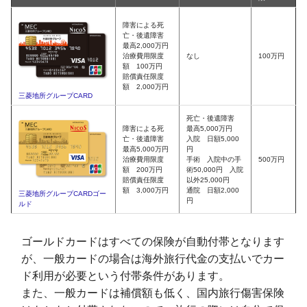
障害による死
亡・後遺障害
最高2,000万円
治療費用限度
なし
100万円
額 100万円
賠償責任限度
額 2,000万円
三菱地所グループCARD
死亡・後遺障害
障害による死
最高5,000万円
亡・後遺障害
入院 日額5,000
最高5,000万円
円
治療費用限度
手術 入院中の手
500万円
額 200万円
術50,000円 入院
賠償責任限度
以外25,000円
額 3,000万円
通院 日額2,000
三菱地所グループCARDゴー
円
ルド
ゴールドカードはすべての保険が自動付帯となります
が、一般カードの場合は海外旅行代金の支払いでカー
ド利用が必要という付帯条件があります。
また、一般カードは補償額も低く、国内旅行傷害保険