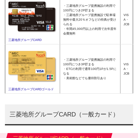
・三菱地所グループ提携施設の利用で
100円につき2P貯まる
・三菱地所グループ提携施設で駐車場
VIS
無料や最大20％オフなどの特典が受け
A・
られる
JCB
・年間45,000円以上の利用で次年度年
会費無料
三菱地所グループCARD
・三菱地所グループ提携施設の利用で
100円につき3P貯まる
VIS
・ETCの利用で通常100円1Pが1.5Pに
A・
なる
JCB
・美術館などでも優待割引あり
三菱地所グループCARDゴールド
三菱地所グループCARD（一般カード）