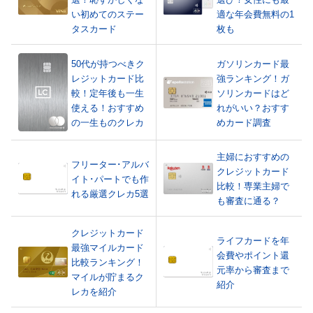
い初めてのステー
適な年会費無料の1
タスカード
枚も
50代が持つべきク
ガソリンカード最
レジットカード比
強ランキング！ガ
較！定年後も一生
ソリンカードはど
使える！おすすめ
れがいい？おすす
の一生ものクレカ
めカード調査
主婦におすすめの
フリーター･アルバ
クレジットカード
イト･パートでも作
比較！専業主婦で
れる厳選クレカ5選
も審査に通る？
クレジットカード
ライフカードを年
最強マイルカード
会費やポイント還
比較ランキング！
元率から審査まで
マイルが貯まるク
紹介
レカを紹介