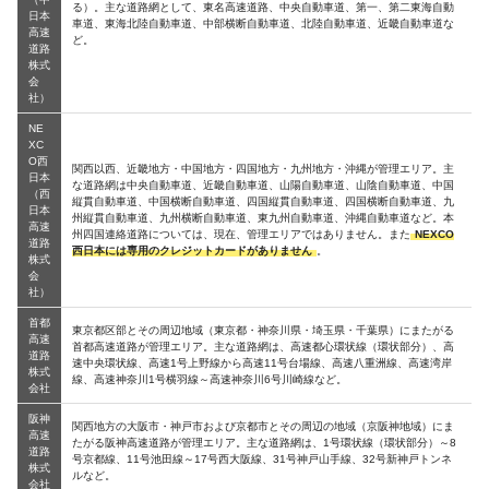
る）。主な道路網として、東名高速道路、中央自動車道、第一、第二東海自動
日本
車道、東海北陸自動車道、中部横断自動車道、北陸自動車道、近畿自動車道な
高速
ど。
道路
株式
会
社）
NE
XC
O西
関西以西、近畿地方・中国地方・四国地方・九州地方・沖縄が管理エリア。主
日本
な道路網は中央自動車道、近畿自動車道、山陽自動車道、山陰自動車道、中国
（西
縦貫自動車道、中国横断自動車道、四国縦貫自動車道、四国横断自動車道、九
日本
州縦貫自動車道、九州横断自動車道、東九州自動車道、沖縄自動車道など。本
高速
州四国連絡道路については、現在、管理エリアではありません。また
NEXCO
道路
西日本には専用のクレジットカードがありません
。
株式
会
社）
首都
東京都区部とその周辺地域（東京都・神奈川県・埼玉県・千葉県）にまたがる
高速
首都高速道路が管理エリア。主な道路網は、高速都心環状線（環状部分）、高
道路
速中央環状線、高速1号上野線から高速11号台場線、高速八重洲線、高速湾岸
株式
線、高速神奈川1号横羽線～高速神奈川6号川崎線など。
会社
阪神
関西地方の大阪市・神戸市および京都市とその周辺の地域（京阪神地域）にま
高速
たがる阪神高速道路が管理エリア。主な道路網は、1号環状線（環状部分）～8
道路
号京都線、11号池田線～17号西大阪線、31号神戸山手線、32号新神戸トンネ
株式
ルなど。
会社