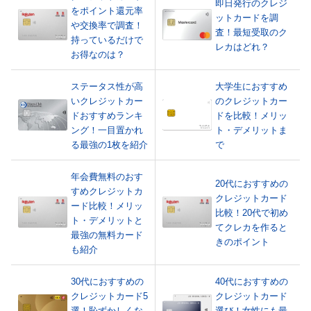
即日発行のクレジ
をポイント還元率
ットカードを調
や交換率で調査！
査！最短受取のク
持っているだけで
レカはどれ？
お得なのは？
ステータス性が高
大学生におすすめ
いクレジットカー
のクレジットカー
ドおすすめランキ
ドを比較！メリッ
ング！一目置かれ
ト・デメリットま
る最強の1枚を紹介
で
年会費無料のおす
20代におすすめの
すめクレジットカ
クレジットカード
ード比較！メリッ
比較！20代で初め
ト・デメリットと
てクレカを作ると
最強の無料カード
きのポイント
も紹介
30代におすすめの
40代におすすめの
クレジットカード5
クレジットカード
選！恥ずかしくな
選び！女性にも最