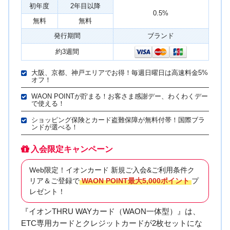
初年度
2年目以降
0.5%
無料
無料
発行期間
ブランド
約3週間
大阪、京都、神戸エリアでお得！毎週日曜日は高速料金5%
オフ！
WAON POINTが貯まる！お客さま感謝デー、わくわくデー
で使える！
ショッピング保険とカード盗難保障が無料付帯！国際ブラ
ンドが選べる！
入会限定キャンペーン
Web限定！イオンカード 新規ご入会&ご利用条件ク
リア＆ご登録で
WAON POINT最大5,000ポイント
プ
レゼント！
『イオンTHRU WAYカード（WAON一体型）』は、
ETC専用カードとクレジットカードが2枚セットにな