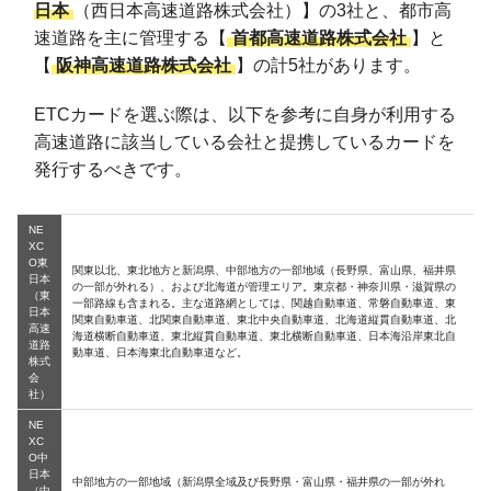
日本
（西日本高速道路株式会社）】の3社と、都市高
速道路を主に管理する【
首都高速道路株式会社
】と
【
阪神高速道路株式会社
】の計5社があります。
ETCカードを選ぶ際は、以下を参考に自身が利用する
高速道路に該当している会社と提携しているカードを
発行するべきです。
NE
XC
O東
関東以北、東北地方と新潟県、中部地方の一部地域（長野県、富山県、福井県
日本
の一部が外れる）、および北海道が管理エリア。東京都・神奈川県・滋賀県の
（東
一部路線も含まれる。主な道路網としては、関越自動車道、常磐自動車道、東
日本
関東自動車道、北関東自動車道、東北中央自動車道、北海道縦貫自動車道、北
高速
海道横断自動車道、東北縦貫自動車道、東北横断自動車道、日本海沿岸東北自
道路
動車道、日本海東北自動車道など。
株式
会
社）
NE
XC
O中
日本
中部地方の一部地域（新潟県全域及び長野県・富山県・福井県の一部が外れ
（中