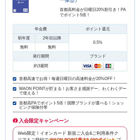
一体型）
首都高料金が日曜日20%割引き！PA
でポイント5倍！
年会費
ポイント還元
初年度
2年目以降
0.5%
無料
無料
発行期間
ブランド
約3週間
首都高速でお得！毎週日曜日の高速料金が20%OFF！
WAON POINTが貯まる！お客さま感謝デー、わくわくデー
で使える！
首都高PAでポイント5倍！国際ブランドが選べる！ショッ
ピング保険付帯
入会限定キャンペーン
Web限定！イオンカード 新規ご入会&ご利用条件ク
リア＆ご登録で
WAON POINT最大5,000ポイント
プ