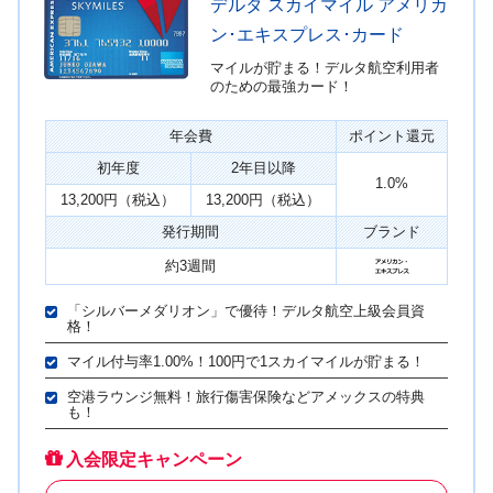
デルタ スカイマイル アメリカ
ン･エキスプレス･カード
マイルが貯まる！デルタ航空利用者
のための最強カード！
年会費
ポイント還元
初年度
2年目以降
1.0%
13,200円（税込）
13,200円（税込）
発行期間
ブランド
約3週間
「シルバーメダリオン」で優待！デルタ航空上級会員資
格！
マイル付与率1.00%！100円で1スカイマイルが貯まる！
空港ラウンジ無料！旅行傷害保険などアメックスの特典
も！
入会限定キャンペーン