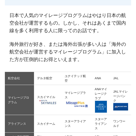
日本で人気のマイレージプログラムはやはり日本の航
空会社が運営するもの。しかし、それはあくまで国内
線を多く利用する人に限ってのお話です。
海外旅行が好き、または海外出張が多い人は「海外の
航空会社が運営するマイレージプログラム」に加入し
た方が圧倒的にお得といえます。
ユナイテッド航
航空会社
デルタ航空
ANA
JAL
空
ANAマイ
JALマイレ
マイレージプラ
レージク
ージバン
スカイマイル
ス
マイレージプロ
ラブ
ク
グラム
スターア
スターアライア
ワンワー
アライアンス
スカイチーム
ライアン
ンス
ルド
ス