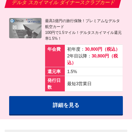
デルタ スカイマイル ダイナースクラブカード
最高1億円の旅行保険！プレミアムなデルタ
航空カード
100円で1.5マイル！デルタスカイマイル還元
率1.5%！
年会費
初年度：
30,800円（税込）
2年目以降：
30,800円（税
込）
還元率
1.5%
発行日
最短3営業日
数
詳細を見る