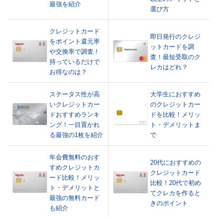
最強を紹介
選び方
クレジットカード
即日発行のクレジ
をポイント還元率
ットカードを調
や交換率で調査！
査！最短受取のク
持っているだけで
レカはどれ？
お得なのは？
ステータス性が高
大学生におすすめ
いクレジットカー
のクレジットカー
ドおすすめランキ
ドを比較！メリッ
ング！一目置かれ
ト・デメリットま
る最強の1枚を紹介
で
年会費無料のおす
20代におすすめの
すめクレジットカ
クレジットカード
ード比較！メリッ
比較！20代で初め
ト・デメリットと
てクレカを作ると
最強の無料カード
きのポイント
も紹介