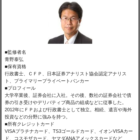
■監修者名
青野泰弘
■保有資格
行政書士、ＣＦＰ、日本証券アナリスト協会認定アナリス
ト、プライマリープライベートバンカー
■プロフィール
大学卒業後、証券会社に入社。その後、数社の証券会社で債
券の引き受けやデリバティブ商品の組成などに従事した。
2012年にＦＰおよび行政書士として独立。相続、遺言や海外
投資などの分野に強みを持つ。
■所有クレジットカード
VISAプラチナカード、TS3ゴールドカード、イオンVISAカー
ド、コスモザカード、ヤマダANAアメックスカードなど