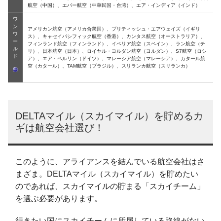
航空（中国）、エバー航空（中華民国・台湾）、エア・インディア（インド）
ワ
ン
アメリカン航空（アメリカ合衆国）、ブリティッシュ・エアウェイズ（イギリ
ワ
ス）、キャセイパシフィック航空（香港）、カンタス航空（オーストラリア）、
ー
フィンランド航空（フィンランド）、イベリア航空（スペイン）、ラン航空（チ
ル
リ）、日本航空（日本）、ロイヤル・ヨルダン航空（ヨルダン）、S7航空（ロシ
ド
ア）、エア・ベルリン（ドイツ）、マレーシア航空（マレーシア）、カタール航
空（カタール）、TAM航空（ブラジル）、スリランカ航空（スリランカ）
DELTAマイル（スカイマイル）を貯めるカ
ギは航空会社選び！
このように、アライアンスを結んでいる航空会社はさ
まざま。DELTAマイル（スカイマイル）を貯めたい
のであれば、スカイマイルの貯まる「スカイチーム」
を選ぶ必要があります。
行きたい国にスカイチームに所属している路線がない