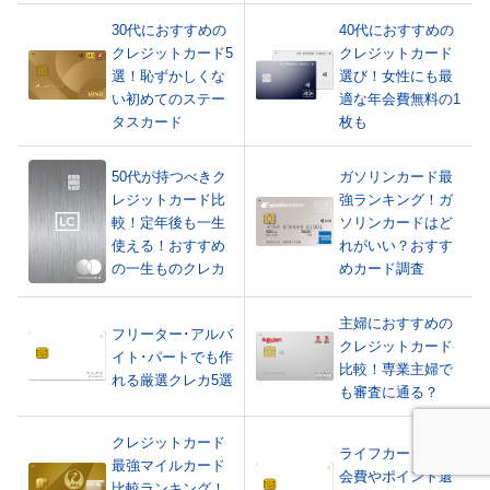
30代におすすめの
40代におすすめの
クレジットカード5
クレジットカード
選！恥ずかしくな
選び！女性にも最
い初めてのステー
適な年会費無料の1
タスカード
枚も
50代が持つべきク
ガソリンカード最
レジットカード比
強ランキング！ガ
較！定年後も一生
ソリンカードはど
使える！おすすめ
れがいい？おすす
の一生ものクレカ
めカード調査
主婦におすすめの
フリーター･アルバ
クレジットカード
イト･パートでも作
比較！専業主婦で
れる厳選クレカ5選
も審査に通る？
クレジットカード
ライフカードを年
最強マイルカード
会費やポイント還
比較ランキング！