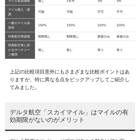
マイル有効期限
無し
1年半
3年
3年
マイル購入・譲
可能
可能
不可
不可
渡
一般のマイル加
150%
150%
100%
100%
算率
特典航空券譲渡
制限無し
制限無し
家族のみ
家族のみ
特典航空券に掛
かるサーチャー
無し
無し
有り
有り
ジ費用
上記の比較項目意外にもさまざまな比較ポイントはあ
りますが、特に異なる点をピックアップしてご紹介し
てみました。
デルタ航空「スカイマイル」はマイルの有
効期限がないのがメリット