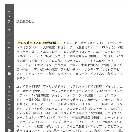
ア
ラ
イ
ア
加盟航空会社
ン
ス
名
デルタ航空（アメリカ合衆国）
、アエロメヒコ航空（メキシコ）、エールフラ
ス
ンス（フランス）、大韓航空（韓国）、チェコ航空（チェコ）、KLMオランダ航
カ
空（オランダ）、アエロフロート・ロシア航空（ロシア）、エア・ヨーロッパ
イ
（スペイン）、ケニア航空（ケニア）、中国南方航空（中国）、アリタリア-イタ
チ
リア航空（イタリア）、タロム航空（ルーマニア）、ベトナム航空（ベトナ
ー
ム）、チャイナエアライン（中華民国・台湾）、中国東方航空（中国）、厦門航
ム
空（中国）、アルゼンチン航空（アルゼンチン）、サウディア（サウジアラビ
ア）、ミドル・イースト航空（レバノン）、ガルーダ・インドネシア航空（イン
ドネシア）
ユナイテッド航空（アメリカ合衆国）、ルフトハンザドイツ航空（ドイツ）、エ
ス
ア・カナダ（カナダ）、スカンジナビア航空（デンマーク・ノルウェー・スウェ
タ
ーデン）、タイ国際航空（タイ）、ニュージーランド航空（ニュージーラン
ー
ド）、全日本空輸（日本）、シンガポール航空（シンガポール）、オーストリア
ア
航空（オーストリア）、アシアナ航空（韓国）、LOTポーランド航空（ポーラン
ラ
ド）、アドリア航空（スロベニア）、クロアチア航空（クロアチア）、TAPポル
イ
トガル航空（ポルトガル）、南アフリカ航空（南アフリカ共和国）、スイスイン
ア
ターナショナルエアラインズ（スイス）、中国国際航空（中国）、ターキッシュ
ン
エアラインズ（トルコ）、エジプト航空（エジプト）、ブリュッセル航空（ベル
ス
ギー）、エーゲ航空（ギリシャ）、エチオピア航空（エチオピア）、アビアンカ
航空（コロンビア）、TACA航空（エルサルバドル）、コパ航空（パナマ）、深圳